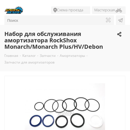
Схема проезда
Мастерская
Набор для обслуживания
амортизатора RockShox
Monarch/Monarch Plus/HV/Debon
Главная
-
Каталог
-
Запчасти
-
Амортизаторы
-
Запчасти для амортизаторов