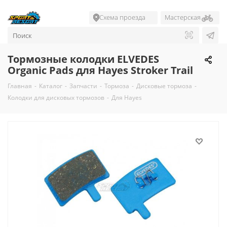
Схема проезда
Мастерская
Тормозные колодки ELVEDES
Organic Pads для Hayes Stroker Trail
Главная
-
Каталог
-
Запчасти
-
Тормоза
-
Дисковые тормоза
-
Колодки для дисковых тормозов
-
Для Hayes