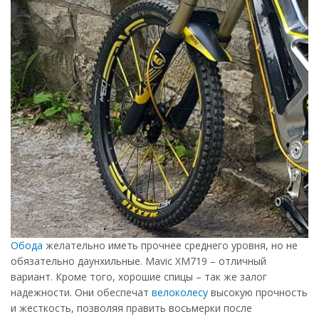
Обода
желательно иметь прочнее среднего уровня, но не
обязательно даунхильные. Mavic XM719 – отличный
вариант. Кроме того, хорошие спицы – так же залог
надежности. Они обеспечат
велоколесу
высокую прочность
и жесткость, позволяя править восьмерки после