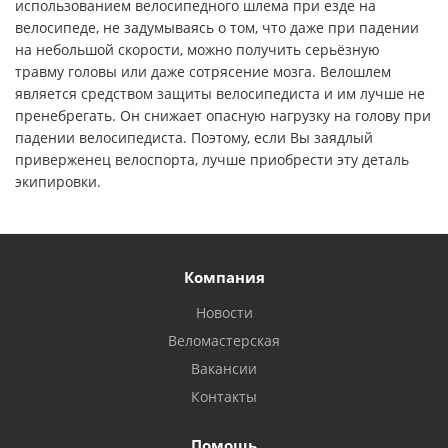
использованием велосипедного шлема при езде на
велосипеде, не задумываясь о том, что даже при падении
на небольшой скорости, можно получить серьёзную
травму головы или даже сотрясение мозга. Велошлем
является средством защиты велосипедиста и им лучше не
пренебрегать. Он снижает опасную нагрузку на голову при
падении велосипедиста. Поэтому, если Вы заядлый
приверженец велоспорта, лучше приобрести эту деталь
экипировки.
Компания
Новости
Веломастерская
Вакансии
Контакты
Помощь