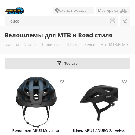
Схема проезда
Мастерская
Велошлемы для MTB и Road стиля
Главная
-
Каталог
-
Экипировка
-
Шлемы
-
Велошлемы - MTB/ROAD
Фильтр
Велошлем ABUS Moventor
Шлем ABUS ADURO 2.1 velvet