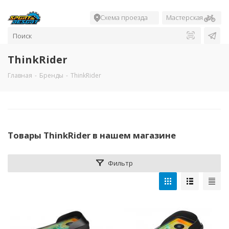
Схема проезда
Мастерская
ThinkRider
Главная
-
Бренды
-
ThinkRider
Товары ThinkRider в нашем магазине
Фильтр