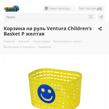
Схема проезда
Мастерская
Корзина на руль Ventura Children's
Basket P желтая
Главная
-
Каталог
-
Аксессуары
-
Багажники и сумки
-
Велосумки и корзины
-
Корзины