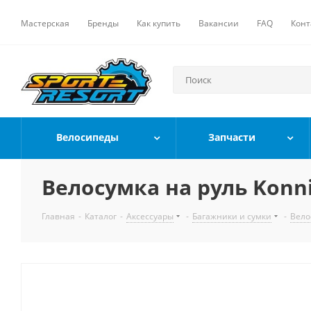
Мастерская
Бренды
Как купить
Вакансии
FAQ
Конт
Велосипеды
Запчасти
Велосумка на руль Konn
Главная
-
Каталог
-
Аксессуары
-
Багажники и сумки
-
Вело