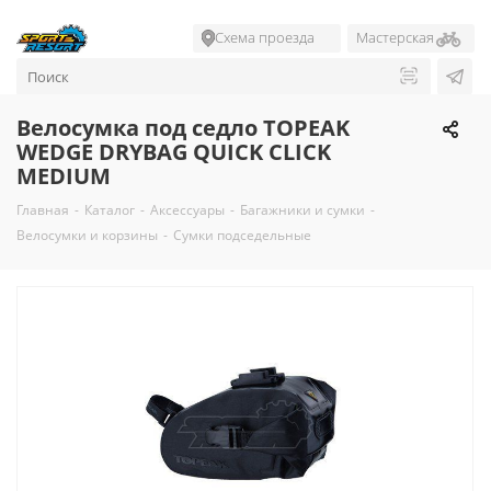
Схема проезда
Мастерская
Велосумка под седло TOPEAK
WEDGE DRYBAG QUICK CLICK
MEDIUM
Главная
-
Каталог
-
Аксессуары
-
Багажники и сумки
-
Велосумки и корзины
-
Сумки подседельные