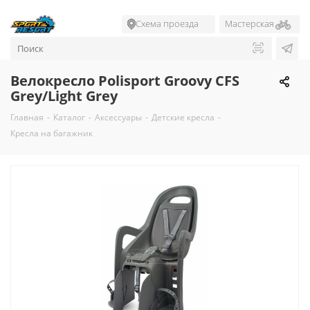
Схема проезда
Мастерская
Велокресло Polisport Groovy CFS
Grey/Light Grey
Главная
-
Каталог
-
Аксессуары
-
Детские кресла
-
Кресла на багажник