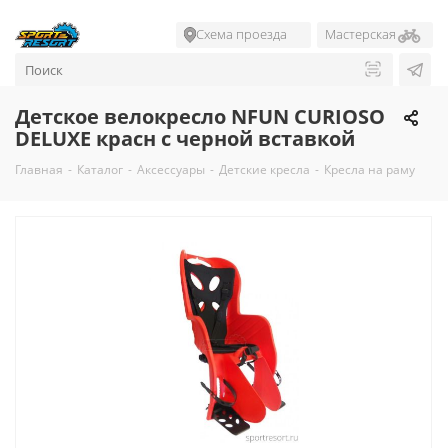
Схема проезда
Мастерская
Детское велокресло NFUN CURIOSO
DELUXE красн с черной вставкой
Главная
-
Каталог
-
Аксессуары
-
Детские кресла
-
Кресла на раму