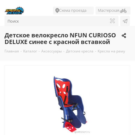
Схема проезда
Мастерская
Детское велокресло NFUN CURIOSO
DELUXE синее с красной вставкой
Главная
-
Каталог
-
Аксессуары
-
Детские кресла
-
Кресла на раму