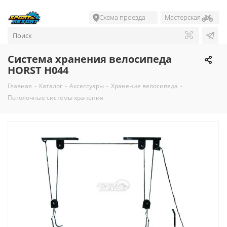
Схема проезда
Мастерская
Система хранения велосипеда
HORST H044
Главная
-
Каталог
-
Аксессуары
-
Хранение велосипеда
-
Потолочные системы хранения