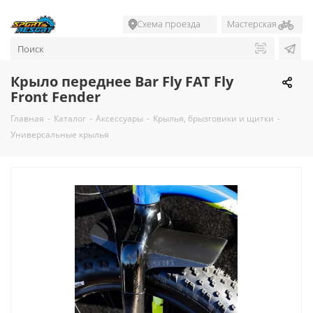
Схема проезда
Мастерская
Крыло переднее Bar Fly FAT Fly
Front Fender
Главная
-
Каталог
-
Аксессуары
-
Крылья, брызговики и щитки
-
Универсальные крылья