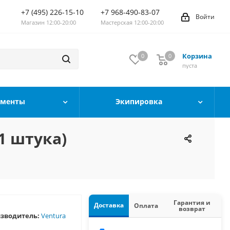
+7 (495) 226-15-10
+7 968-490-83-07
Войти
Магазин 12:00-20:00
Мастерская 12:00-20:00
Корзина
0
0
0
пуста
ументы
Экипировка
1 штука)
Гарантия и
Доставка
Оплата
возврат
зводитель:
Ventura