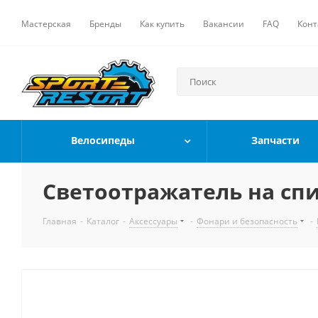
Мастерская
Бренды
Как купить
Вакансии
FAQ
Конт
Велосипеды
Запчасти
Светоотражатель на спиц
Главная
-
Каталог
-
Аксессуары
-
Фонари и безопасность
-