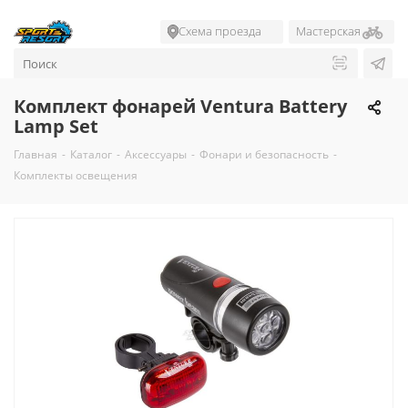
Схема проезда
Мастерская
Комплект фонарей Ventura Battery
Lamp Set
Главная
-
Каталог
-
Аксессуары
-
Фонари и безопасность
-
Комплекты освещения