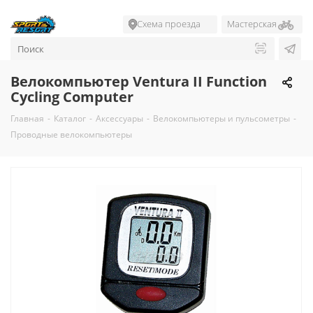
Схема проезда
Мастерская
Велокомпьютер Ventura II Function
Cycling Computer
Главная
-
Каталог
-
Аксессуары
-
Велокомпьютеры и пульсометры
-
Проводные велокомпьютеры