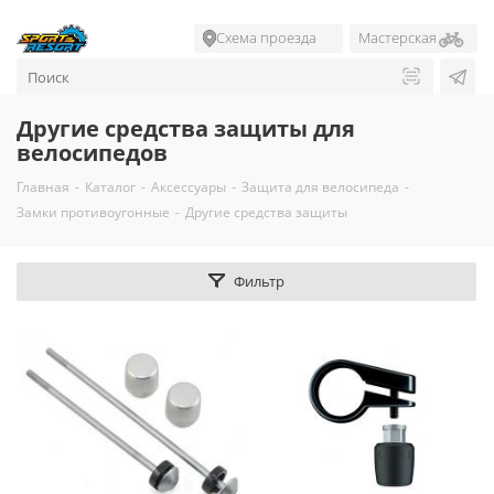
Схема проезда
Мастерская
Другие средства защиты для
велосипедов
Главная
-
Каталог
-
Аксессуары
-
Защита для велосипеда
-
Замки противоугонные
-
Другие средства защиты
Фильтр