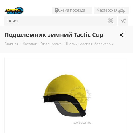
Схема проезда
Мастерская
Подшлемник зимний Tactic Cup
Главная
-
Каталог
-
Экипировка
-
Шапки, маски и балаклавы