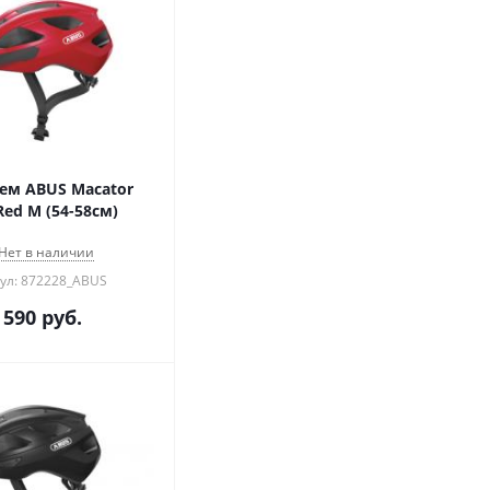
ем ABUS Macator
Red M (54-58см)
Нет в наличии
ул: 872228_ABUS
 590
руб.