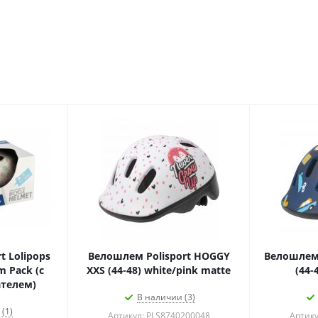
t Lolipops
Велошлем Polisport HOGGY
Велошлем 
m Pack (с
XXS (44-48) white/pink matte
(44-
ателем)
В наличии (3)
(1)
Артикул: PLS8740200048
Артику