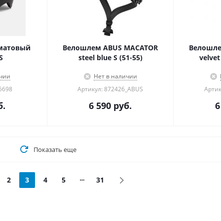
 матовый
Велошлем ABUS MACATOR
Велошле
S
steel blue S (51-55)
velvet
ичии
Нет в наличии
5698
Артикул: 872426_ABUS
Артик
б.
6 590
руб.
6
Показать еще
2
3
4
5
31