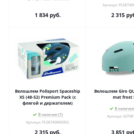
Артикул: PLS874
1 834
руб.
2 315
ру
Велошлем Polisport Spaceship
Велошлем Giro Q
XS (48-52) Premium Pack (с
mat frost 
флягой и держателем)
В наличии 
В наличии (1)
Артикул: GI708
Артикул: PLS8740800002
2 315
руб.
3 851
ру