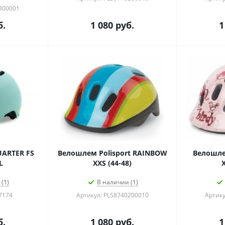
0800001
б.
1 080
руб.
1
UARTER FS
Велошлем Polisport RAINBOW
Велошле
L
XXS (44-48)
(1)
В наличии (1)
7174
Артикул: PLS8740200010
Артику
б.
1 080
руб.
1