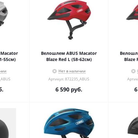
Macator
Велошлем ABUS Macator
Велошл
51-55см)
Blaze Red L (58-62см)
Blaze 
ичии
Нет в наличии
1_ABUS
Артикул: 872235_ABUS
Артик
б.
6 590
руб.
6