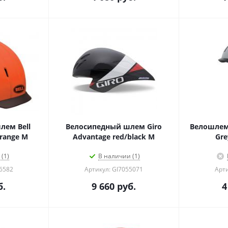
лем Bell
Велосипедный шлем Giro
Велошлем 
range M
Advantage red/black M
Gre
(1)
В наличии (1)
46582
Артикул: GI7055071
Арти
б.
9 660
руб.
4