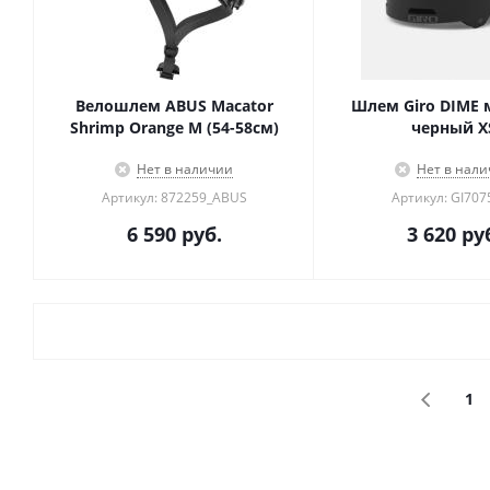
Велошлем ABUS Macator
Шлем Giro DIME
Shrimp Orange M (54-58см)
черный X
Нет в наличии
Нет в нал
Артикул: 872259_ABUS
Артикул: GI707
6 590
руб.
3 620
ру
1