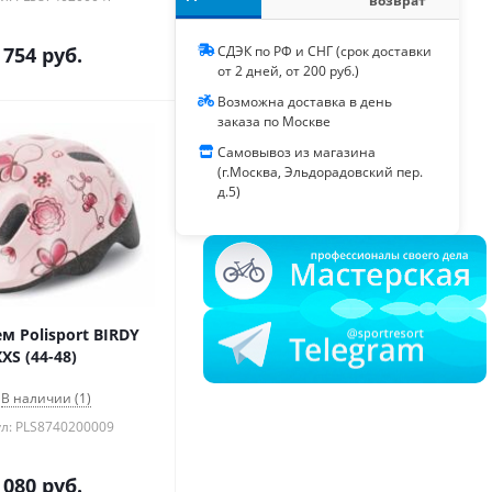
возврат
 754
руб.
СДЭК по РФ и СНГ (срок доставки
от 2 дней, от 200 руб.)
Возможна доставка в день
заказа по Москве
Самовывоз из магазина
(г.Москва, Эльдорадовский пер.
д.5)
м Polisport BIRDY
XXS (44-48)
В наличии (1)
л: PLS8740200009
 080
руб.