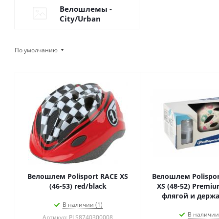
Велошлемы -
Сity/Urban
По умолчанию
Велошлем Polisport RACE XS
Велошлем Polispor
(46-53) red/black
XS (48-52) Premiu
флягой и держ
В наличии (1)
В наличии 
Артикул: PLS8740300008