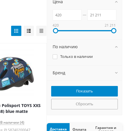
Цена
420
21 211
По наличию
Только в наличии
Бренд
Сбросить
Polisport TOYS XXS
48) blue matte
В наличии (4)
Гарантия и
Доставка
Оплата
л: PLS8740200047