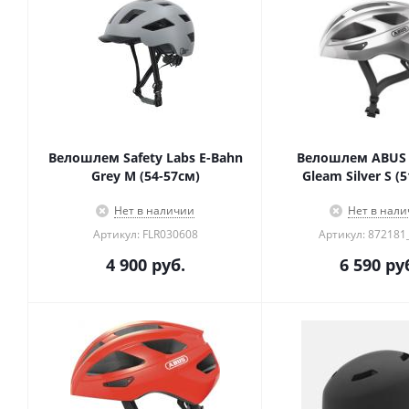
Велошлем Safety Labs E-Bahn
Велошлем ABUS 
Grey M (54-57см)
Gleam Silver S (
Нет в наличии
Нет в нал
Артикул: FLR030608
Артикул: 87218
4 900
руб.
6 590
ру