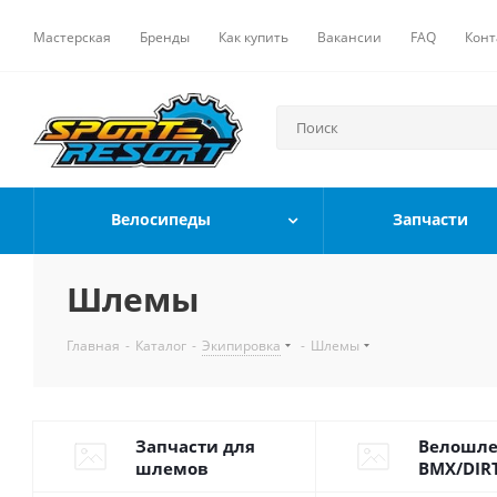
Мастерская
Бренды
Как купить
Вакансии
FAQ
Конт
Велосипеды
Запчасти
Шлемы
Главная
-
Каталог
-
Экипировка
-
Шлемы
Запчасти для
Велошле
шлемов
BMX/DIR