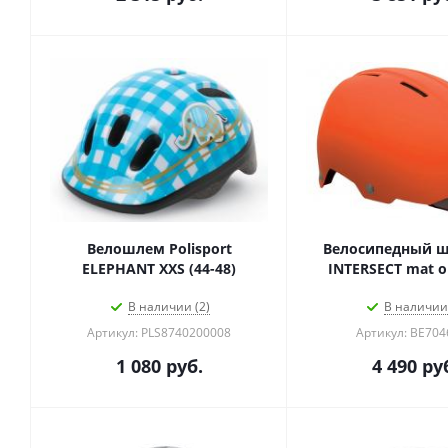
Велошлем Polisport
Велосипедный ш
ELEPHANT XXS (44-48)
INTERSECT mat o
В наличии (2)
В наличии 
Артикул: PLS8740200008
Артикул: BE70
1 080
руб.
4 490
ру