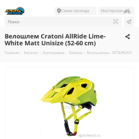
Схема проезда
Мастерская
Велошлем Cratoni AllRide Lime-
White Matt Unisize (52-60 cm)
Главная
-
Каталог
-
Экипировка
-
Шлемы
-
Велошлемы - MTB/ROAD