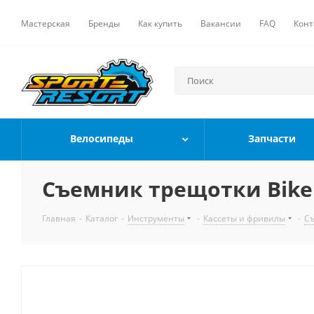
Мастерская
Бренды
Как купить
Вакансии
FAQ
Конт
Велосипеды
Запчасти
Съемник трещотки Bike
Главная
-
Каталог
-
Инструменты
-
Кассеты и фривилы
-
Съ