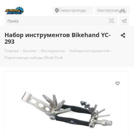
Схема проезда
Мастерская
Набор инструментов Bikehand YC-
293
Главная
-
Каталог
-
Инструменты
-
Наборы инструментов
-
Портативные наборы (Multi-Tool)