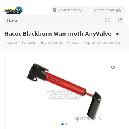
Схема проезда
Мастерская
Насос Blackburn Mammoth AnyValve
Главная
-
Каталог
-
Инструменты
-
Насосы
-
Портативные насосы