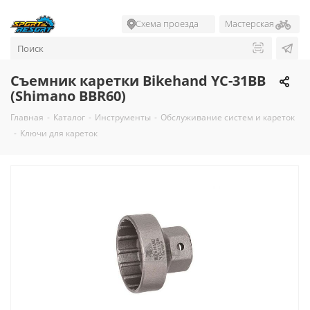
Схема проезда
Мастерская
Съемник каретки Bikehand YC-31BB
(Shimano BBR60)
Главная
-
Каталог
-
Инструменты
-
Обслуживание систем и кареток
-
Ключи для кареток