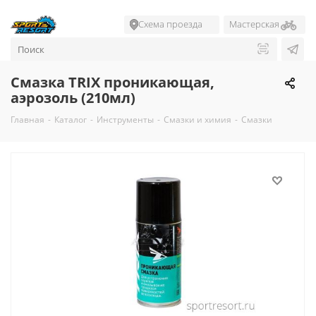
Схема проезда
Мастерская
Смазка TRIX проникающая,
аэрозоль (210мл)
Главная
-
Каталог
-
Инструменты
-
Смазки и химия
-
Смазки