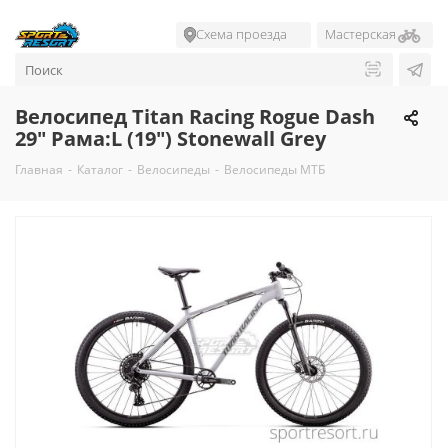
Схема проезда
Мастерская
Велосипед Titan Racing Rogue Dash
29" Рама:L (19") Stonewall Grey
Главная
-
Каталог
-
Велосипеды
-
Велосипеды МТБ