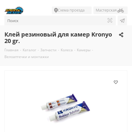
Схема проезда
Мастерская
Клей резиновый для камер Kronyo
20 gr.
Главная
-
Каталог
-
Запчасти
-
Колеса
-
Камеры
-
Велоаптечки и монтажки