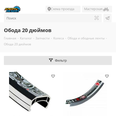
Схема проезда
Мастерская
Обода 20 дюймов
Главная
-
Каталог
-
Запчасти
-
Колеса
-
Обода и ободные ленты
-
Обода 20 дюймов
Фильтр