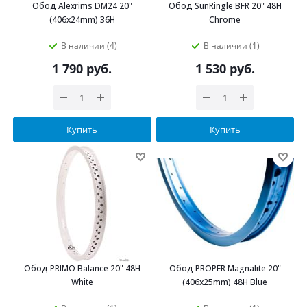
Обод Alexrims DM24 20"
Обод SunRingle BFR 20" 48H
(406х24mm) 36H
Chrome
В наличии (4)
В наличии (1)
1 790
руб.
1 530
руб.
Купить
Купить
Обод PRIMO Balance 20" 48H
Обод PROPER Magnalite 20"
White
(406х25mm) 48H Blue