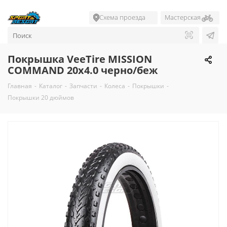
Схема проезда
Мастерская
Покрышка VeeTire MISSION
COMMAND 20x4.0 черно/беж
Главная
-
Каталог
-
Запчасти
-
Колеса
-
Покрышки
-
Покрышки 20 дюймов