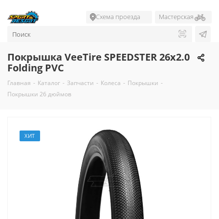
Схема проезда
Мастерская
Покрышка VeeTire SPEEDSTER 26x2.0
Folding PVC
Главная
-
Каталог
-
Запчасти
-
Колеса
-
Покрышки
-
Покрышки 26 дюймов
ХИТ