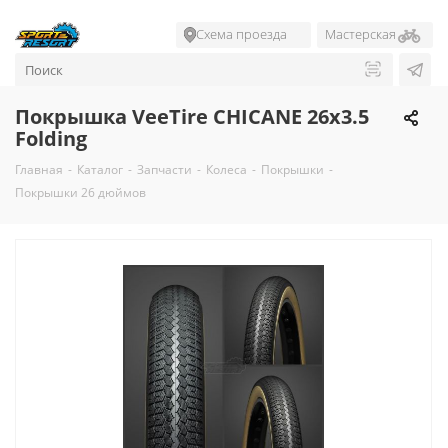
Схема проезда
Мастерская
Покрышка VeeTire CHICANE 26x3.5
Folding
Главная
-
Каталог
-
Запчасти
-
Колеса
-
Покрышки
-
Покрышки 26 дюймов