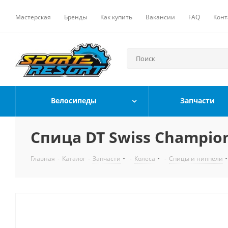
Мастерская
Бренды
Как купить
Вакансии
FAQ
Конт
Велосипеды
Запчасти
Спица DT Swiss Champion
Главная
-
Каталог
-
Запчасти
-
Колеса
-
Спицы и ниппели