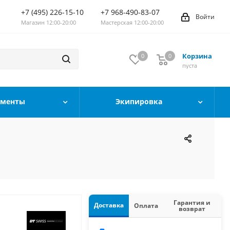
+7 (495) 226-15-10
+7 968-490-83-07
Войти
Магазин 12:00-20:00
Мастерская 12:00-20:00
Корзина
0
0
0
пуста
ументы
Экипировка
Гарантия и
Доставка
Оплата
возврат