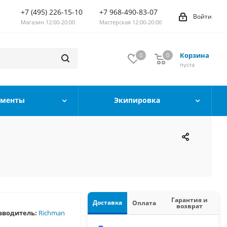
+7 (495) 226-15-10
+7 968-490-83-07
Войти
Магазин 12:00-20:00
Мастерская 12:00-20:00
Корзина
0
0
0
пуста
ументы
Экипировка
Гарантия и
Доставка
Оплата
возврат
зводитель:
Richman