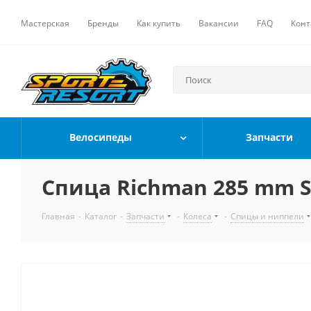
Мастерская
Бренды
Как купить
Вакансии
FAQ
Конт
Велосипеды
Запчасти
Спица Richman 285 mm Sta
Главная
-
Каталог
-
Запчасти
-
Колеса
-
Спицы и ниппели