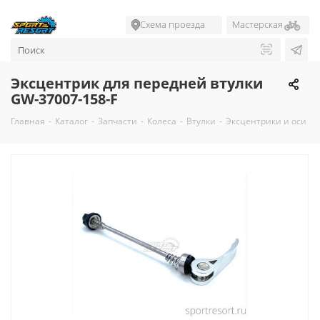
Схема проезда
Мастерская
Эксцентрик для передней втулки
GW-37007-158-F
Главная
-
Каталог
-
Запчасти
-
Колеса
-
Втулки
-
Эксцентрики и оси