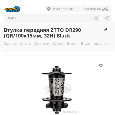
Схема проезда
Мастерская
Втулка передняя ZTTO DR290
(QR/100x15мм, 32H) Black
Главная
-
Каталог
-
Запчасти
-
Колеса
-
Втулки
-
Втулки передние