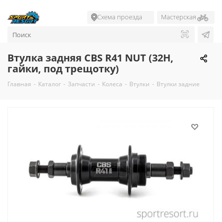
Схема проезда
Мастерская
Втулка задняя CBS R41 NUT (32H,
гайки, под трещотку)
Главная
-
Каталог
-
Запчасти
-
Колеса
-
Втулки
-
Втулки задние