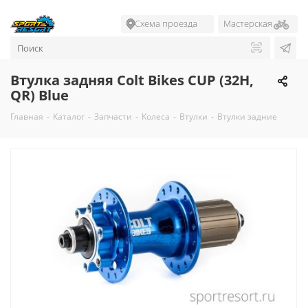
Схема проезда
Мастерская
Втулка задняя Colt Bikes CUP (32H,
QR) Blue
Главная
-
Каталог
-
Запчасти
-
Колеса
-
Втулки
-
Втулки задние