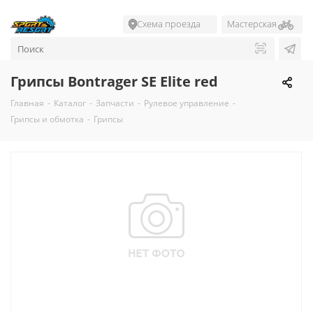
Схема проезда
Мастерская
Грипсы Bontrager SE Elite red
Главная
-
Каталог
-
Запчасти
-
Рулевое управление
-
Грипсы и обмотка
-
Грипсы