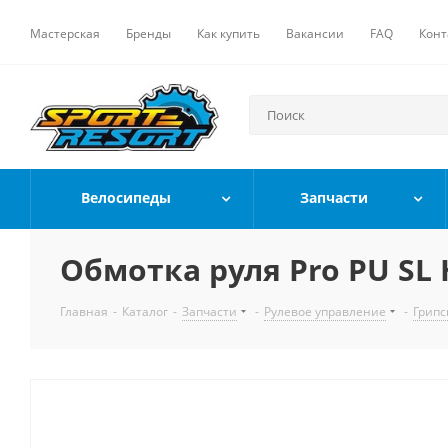
Мастерская
Бренды
Как купить
Вакансии
FAQ
Конт
Велосипеды
Запчасти
Обмотка руля Pro PU SL 
Главная
-
Каталог
-
Запчасти
-
Рулевое управление
-
Грипс