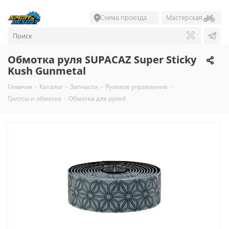
Схема проезда
Мастерская
Обмотка руля SUPACAZ Super Sticky
Kush Gunmetal
Главная
-
Каталог
-
Запчасти
-
Рулевое управление
-
Грипсы и обмотка
-
Обмотка для рулей