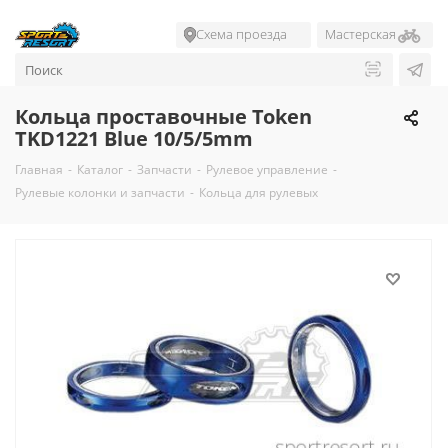
Схема проезда
Мастерская
Кольца проставочные Token
TKD1221 Blue 10/5/5mm
Главная
-
Каталог
-
Запчасти
-
Рулевое управление
-
Рулевые колонки и запчасти
-
Кольца для рулевых