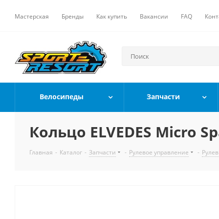
Мастерская
Бренды
Как купить
Вакансии
FAQ
Конт
Велосипеды
Запчасти
Кольцо ELVEDES Micro Sp
Главная
-
Каталог
-
Запчасти
-
Рулевое управление
-
Рулев