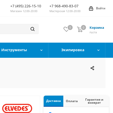
+7 (495) 226-15-10
+7 968-490-83-07
Войти
Магазин 12:00-20:00
Мастерская 12:00-20:00
Корзина
0
0
0
пуста
Инструменты
Экипировка
Гарантия и
Доставка
Оплата
возврат