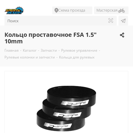
Схема проезда
Мастерская
Кольцо проставочное FSA 1.5"
10mm
Главная
-
Каталог
-
Запчасти
-
Рулевое управление
-
Рулевые колонки и запчасти
-
Кольца для рулевых