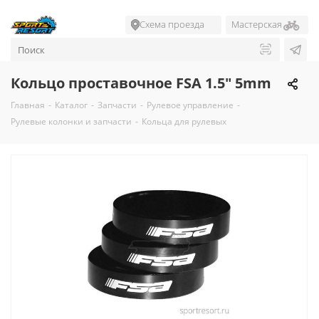
Схема проезда
Мастерская
Кольцо проставочное FSA 1.5" 5mm
Главная
-
Каталог
-
Запчасти
-
Рулевое управление
-
Рулевые колонки и запчасти
-
Кольца для рулевых