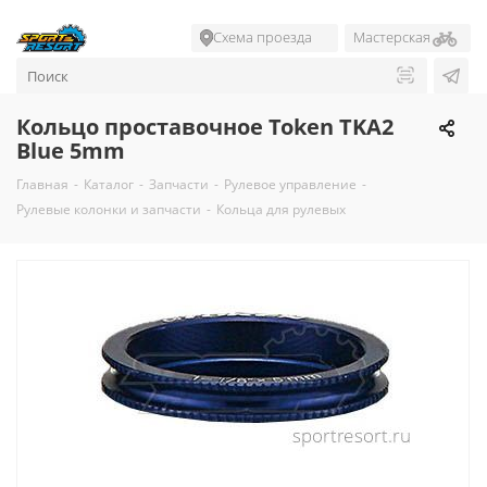
Схема проезда
Мастерская
Кольцо проставочное Token TKA2
Blue 5mm
Главная
-
Каталог
-
Запчасти
-
Рулевое управление
-
Рулевые колонки и запчасти
-
Кольца для рулевых