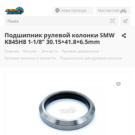
Схема проезда
Мастерская
Подшипник рулевой колонки SMW
K845H8 1-1/8” 30.15×41.8×6.5mm
Главная
-
Каталог
-
Запчасти
-
Рулевое управление
-
Рулевые колонки и запчасти
-
Подшипники для рулевых колонок