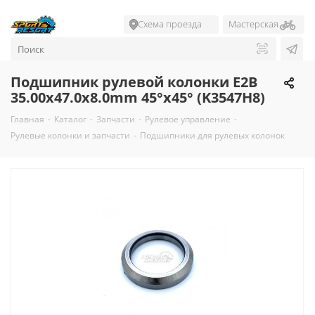
Схема проезда
Мастерская
Подшипник рулевой колонки E2B
35.00x47.0x8.0mm 45°х45° (K3547H8)
Главная
-
Каталог
-
Запчасти
-
Рулевое управление
-
Рулевые колонки и запчасти
-
Подшипники для рулевых колонок