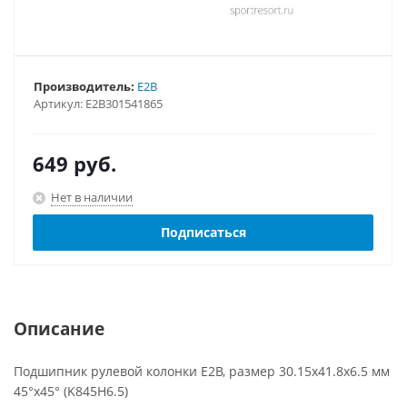
Производитель:
E2B
Артикул:
E2B301541865
649
руб.
Нет в наличии
Подписаться
Описание
Подшипник рулевой колонки E2B, размер 30.15x41.8x6.5 мм
45°х45° (K845H6.5)