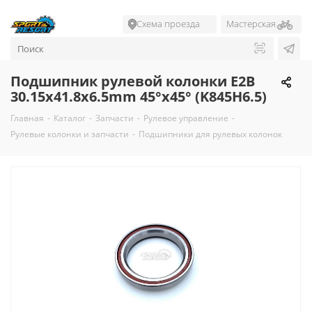
Схема проезда
Мастерская
Подшипник рулевой колонки E2B
30.15x41.8x6.5mm 45°х45° (K845H6.5)
Главная
-
Каталог
-
Запчасти
-
Рулевое управление
-
Рулевые колонки и запчасти
-
Подшипники для рулевых колонок