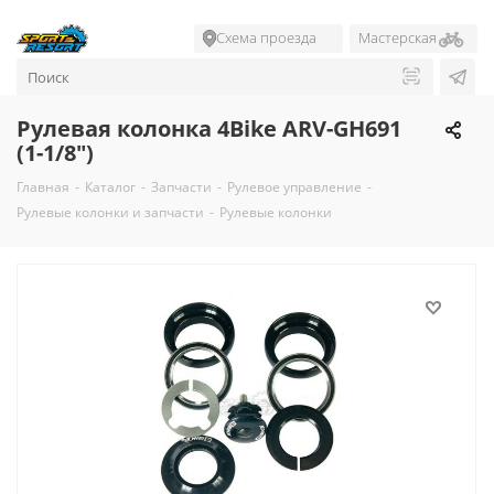
Схема проезда
Мастерская
Рулевая колонка 4Bike ARV-GH691
(1-1/8")
Главная
-
Каталог
-
Запчасти
-
Рулевое управление
-
Рулевые колонки и запчасти
-
Рулевые колонки