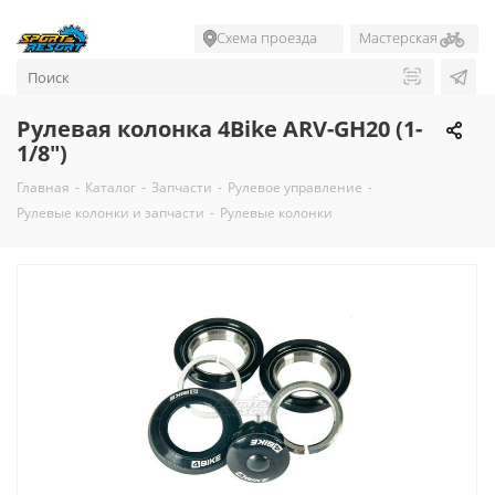
Схема проезда
Мастерская
Рулевая колонка 4Bike ARV-GH20 (1-
1/8")
Главная
-
Каталог
-
Запчасти
-
Рулевое управление
-
Рулевые колонки и запчасти
-
Рулевые колонки